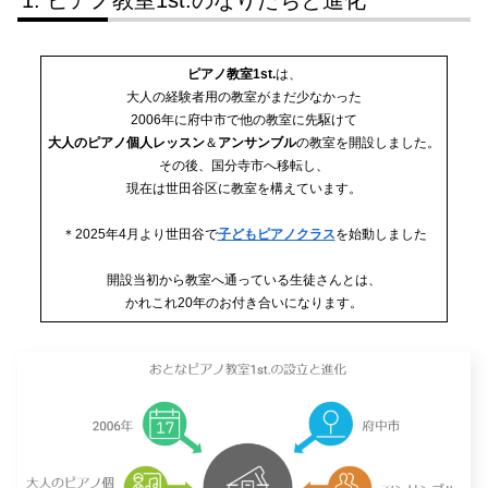
ピアノ教室1st.のなりたちと進化
ピアノ教室1st.
は、
大人の経験者用の教室がまだ少なかった
2006年に府中市で他の教室に先駆けて
大人のピアノ個人レッスン
＆
アンサンブル
の教室を開設しました。
その後、国分寺市へ移転し、
現在は世田谷区に教室を構えています。
＊2025年4月より世田谷で
子どもピアノクラス
を始動しました
開設当初から教室へ通っている生徒さんとは、
かれこれ20年のお付き合いになります。