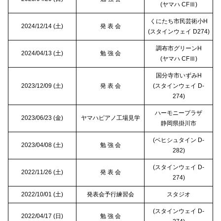
(ヤマハ CFⅢ)
くにたち市民芸術小H
2024/12/14 (土)
発 表 会
(スタインウェイ D274)
調布市グリーンH
2024/04/13 (土)
勉 強 会
(ヤマハ CFⅢ)
国分寺市いずみH
2023/12/09 (土)
発 表 会
(スタインウェイ D-
274)
ハーモニープラザ
2023/06/23 (金)
ヤマハピアノ工場見学
静岡県掛川市
(ベヒシュタイン D-
2023/04/08 (土)
勉 強 会
282)
(スタインウェイ D-
2022/11/26 (土)
発 表 会
274)
2022/10/01 (土)
発表会予行練習会
スタジオ
(スタインウェイ D-
2022/04/17 (日)
勉 強 会