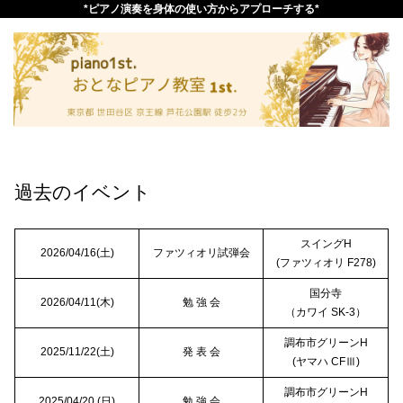
*ピアノ演奏を身体の使い方からアプローチする*
過去のイベント
スイングH
2026/04/16(土)
ファツィオリ試弾会
(ファツィオリ F278)
国分寺
2026/04/11(木)
勉 強 会
（カワイ SK-3）
調布市グリーンH
2025/11/22(土)
発 表 会
(ヤマハ CFⅢ)
調布市グリーンH
2025/04/20 (日)
勉 強 会