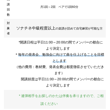
講
月1回～2回 ペアで1回60分
回
数
対
ソナチネ中級程度以上
象
の楽譜が読めて自宅練習が可能な方
者
*開講日程は平日11:00～20:00の間でメンバーの都合に
より決定します
＊
毎年の発表会、勉強会に向けて曲を仕上げることを目標
とします
（他の費用：教材費、発表会費は都度徴収させていただき
ます）
開講頻度は平日11:00～20:00の間でメンバーの都合に
より決定します
* 連弾相手をお探しのかた
は伴奏を承りますので、ご相
談ください