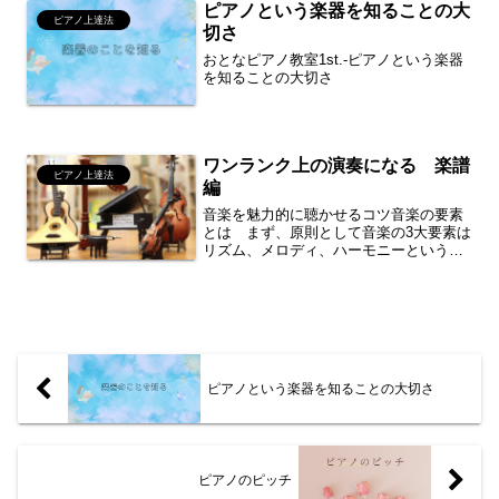
ピアノという楽器を知ることの大
ピアノ上達法
切さ
おとなピアノ教室1st.-ピアノという楽器
を知ることの大切さ
ワンランク上の演奏になる 楽譜
ピアノ上達法
編
音楽を魅力的に聴かせるコツ音楽の要素
とは まず、原則として音楽の3大要素は
リズム、メロディ、ハーモニーというこ
とはご存じかと思います。なお、詳細な
要素の解説は以下の通りです。リズム
（律動）音の時間的な長短や強弱（アク
セント）の配置2拍子、3...
ピアノという楽器を知ることの大切さ
ピアノのピッチ