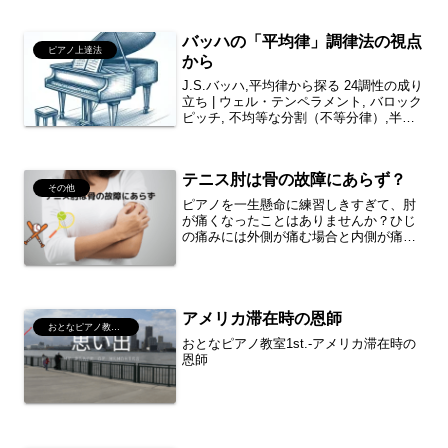
バッハの「平均律」調律法の視点
ピアノ上達法
から
J.S.バッハ,平均律から探る 24調性の成り
立ち | ウェル・テンペラメント, バロック
ピッチ, 不均等な分割（不等分律）,半音
階など
テニス肘は骨の故障にあらず？
その他
ピアノを一生懸命に練習しきすぎて、肘
が痛くなったことはありませんか？ひじ
の痛みには外側が痛む場合と内側が痛む
場合があり、肘の外側が痛むのを「野球
肘」、内側が痛むのを「テニス肘」と分
けて呼ばれることがあるようです。ピア
ニストにとって関係ないと...
アメリカ滞在時の恩師
おとなピアノ教室1st.案内
おとなピアノ教室1st.-アメリカ滞在時の
恩師