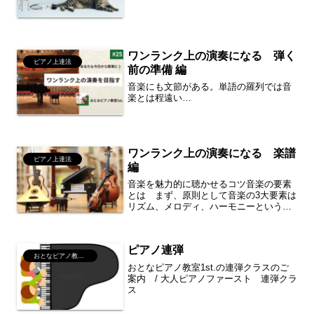
ワンランク上の演奏になる 弾く
ピアノ上達法
前の準備 編
音楽にも文節がある。単語の羅列では音
楽とは程遠い…
ワンランク上の演奏になる 楽譜
ピアノ上達法
編
音楽を魅力的に聴かせるコツ音楽の要素
とは まず、原則として音楽の3大要素は
リズム、メロディ、ハーモニーというこ
とはご存じかと思います。なお、詳細な
要素の解説は以下の通りです。リズム
（律動）音の時間的な長短や強弱（アク
ピアノ連弾
セント）の配置2拍子、3...
おとなピアノ教室1st.案内
おとなピアノ教室1st.の連弾クラスのご
案内 / 大人ピアノファースト 連弾クラ
ス