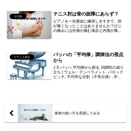
テニス肘は骨の故障にあらず？
その他
ピアノを一生懸命に練習しきすぎて、肘
が痛くなったことはありませんか？ひじ
の痛みには外側が痛む場合と内側が痛む
場合があり、肘の外側が痛むのを「野球
肘」、内側が痛むのを「テニス肘」と分
けて呼ばれることがあるようです。ピア
ニストにとって関係ないと...
バッハの「平均律」調律法の視点
ピアノ上達法
から
J.S.バッハ,平均律から探る 24調性の成り
立ち | ウェル・テンペラメント, バロック
ピッチ, 不均等な分割（不等分律）,半音
階など
身体の使い方を意識してみる