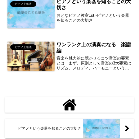
ピアノという楽器を知ることの大
ピアノ上達法
切さ
おとなピアノ教室1st.-ピアノという楽器
を知ることの大切さ
ワンランク上の演奏になる 楽譜
ピアノ上達法
編
音楽を魅力的に聴かせるコツ音楽の要素
とは まず、原則として音楽の3大要素は
リズム、メロディ、ハーモニーというこ
とはご存じかと思います。なお、詳細な
要素の解説は以下の通りです。リズム
（律動）音の時間的な長短や強弱（アク
セント）の配置2拍子、3...
ピアノという楽器を知ることの大切さ