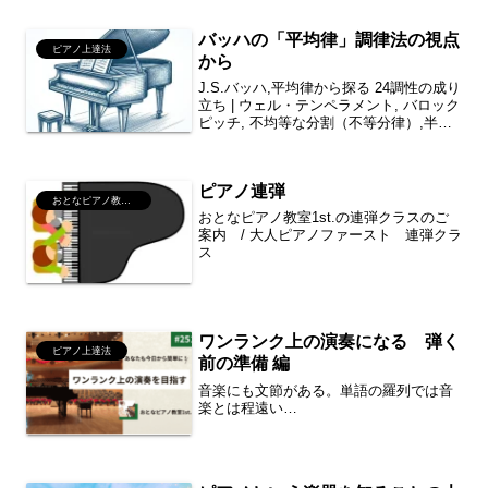
けて呼ばれることがあるようです。ピア
ニストにとって関係ないと...
バッハの「平均律」調律法の視点
ピアノ上達法
から
J.S.バッハ,平均律から探る 24調性の成り
立ち | ウェル・テンペラメント, バロック
ピッチ, 不均等な分割（不等分律）,半音
階など
ピアノ連弾
おとなピアノ教室1st.案内
おとなピアノ教室1st.の連弾クラスのご
案内 / 大人ピアノファースト 連弾クラ
ス
ワンランク上の演奏になる 弾く
ピアノ上達法
前の準備 編
音楽にも文節がある。単語の羅列では音
楽とは程遠い…